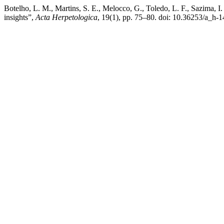
Botelho, L. M., Martins, S. E., Melocco, G., Toledo, L. F., Sazima, I
insights”,
Acta Herpetologica
, 19(1), pp. 75–80. doi: 10.36253/a_h-