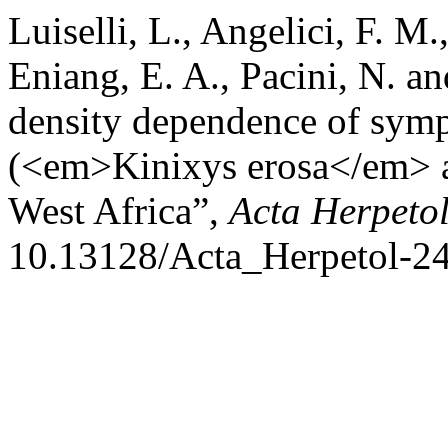
Luiselli, L., Angelici, F. M.
Eniang, E. A., Pacini, N. a
density dependence of symp
(<em>Kinixys erosa</em>
West Africa”,
Acta Herpeto
10.13128/Acta_Herpetol-2