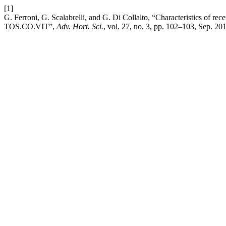
[1]
G. Ferroni, G. Scalabrelli, and G. Di Collalto, “Characteristics of r
TOS.CO.VIT”,
Adv. Hort. Sci.
, vol. 27, no. 3, pp. 102–103, Sep. 20