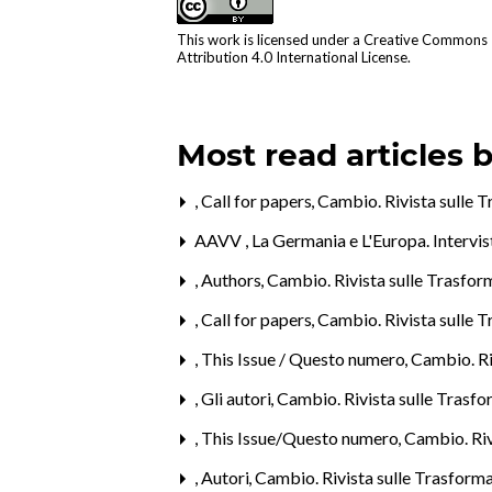
This work is licensed under a
Creative Commons
Attribution 4.0 International License
.
Most read articles 
,
Call for papers
,
Cambio. Rivista sulle T
AAVV ,
La Germania e L'Europa. Intervi
,
Authors
,
Cambio. Rivista sulle Trasform
,
Call for papers
,
Cambio. Rivista sulle T
,
This Issue / Questo numero
,
Cambio. Riv
,
Gli autori
,
Cambio. Rivista sulle Trasfor
,
This Issue/Questo numero
,
Cambio. Riv
,
Autori
,
Cambio. Rivista sulle Trasformaz