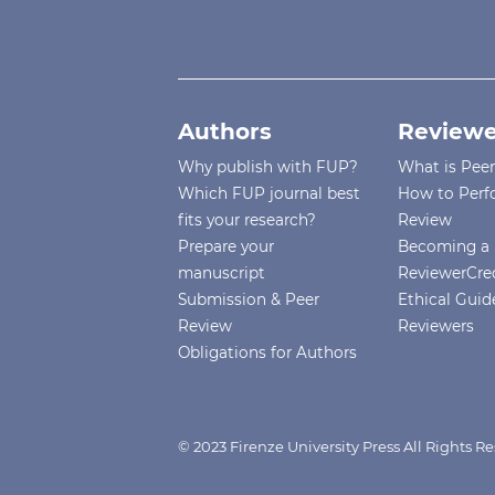
Authors
Reviewe
Why publish with FUP?
What is Pee
Which FUP journal best
How to Perf
fits your research?
Review
Prepare your
Becoming a 
manuscript
ReviewerCre
Submission & Peer
Ethical Guide
Review
Reviewers
Obligations for Authors
© 2023 Firenze University Press All Rights R