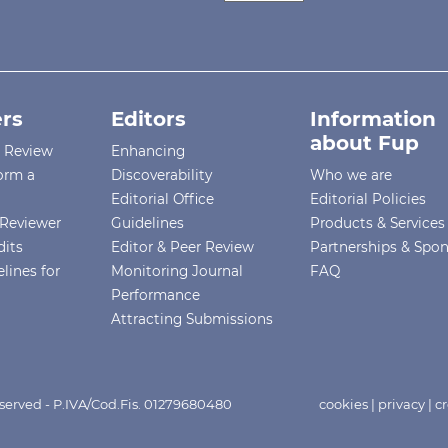
rs
Editors
Information
about Fup
r Review
Enhancing
orm a
Discoverability
Who we are
Editorial Office
Editorial Policies
Reviewer
Guidelines
Products & Services
dits
Editor & Peer Review
Partnerships & Spo
lines for
Monitoring Journal
FAQ
Performance
Attracting Submissions
eserved - P.IVA/Cod.Fis. 01279680480
cookies
|
privacy
|
cr