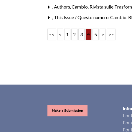
,
Authors
,
Cambio. Rivista sulle Trasform
,
This Issue / Questo numero
,
Cambio. Riv
4
<<
<
1
2
3
5
>
>>
Info
Make a Submission
For 
For 
For 