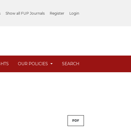
s
Show all FUP Journals
Register
Login
GHTS
OUR POLICIES
SEARCH
PDF