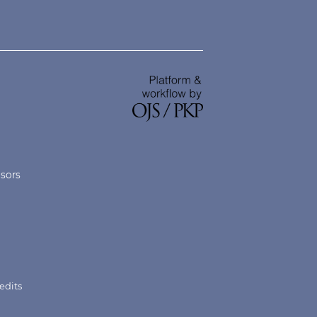
nsors
edits