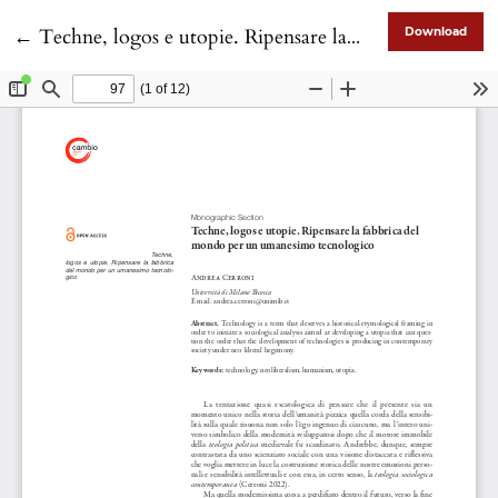
Return to Article Details
←
Techne, logos e utopie. Ripensare la fabbrica del mondo per un umanesimo tecnologico
Download