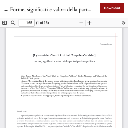
Return to Article Details
←
Forme, significati e valori della partecipazione politica giovanile nell'Empolese Valdelsa
Download