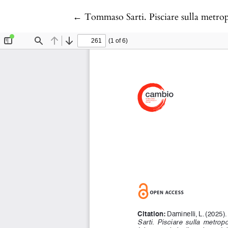
Return to Article Details
←
Tommaso Sarti. Pisciare sulla metrop