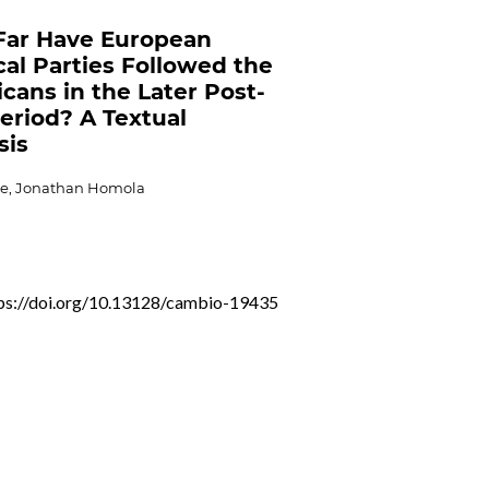
Far Have European
ical Parties Followed the
cans in the Later Post-
eriod? A Textual
sis
e, Jonathan Homola
ps://doi.org/10.13128/cambio-19435