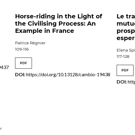
Horse-riding in the Light of
Le tr
the Civilising Process: An
mutuo
Example in France
prosp
esper
Patrice Régnier
109-116
Elena Sp
117-128
PDF
9437
PDF
DOI:
https://doi.org/10.13128/cambio-19438
DOI:
htt
r