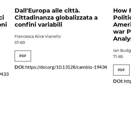
Dall'Europa alle città.
How 
ci
Cittadinanza globalizzata a
Polit
oni
confini variabili
Ameri
war P
Francesca Alice Vianello
Analy
57-69
Ian Budg
PDF
71-85
DOI:
https://doi.org/10.13128/cambio-19434
PDF
9433
DOI:
htt