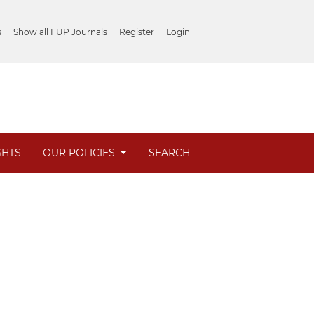
s
Show all FUP Journals
Register
Login
GHTS
OUR POLICIES
SEARCH