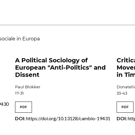
sociale in Europa
A Political Sociology of
Critic
European "Anti-Politics" and
Move
Dissent
in Tim
Paul Blokker
Donatella
17-31
33-43
9430
PDF
PDF
DOI:
https://doi.org/10.13128/cambio-19431
DOI:
htt