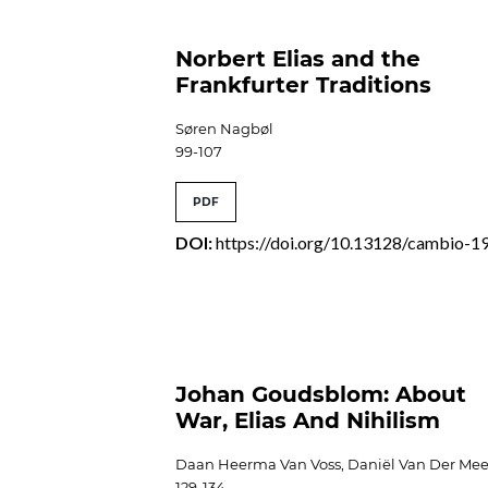
Norbert Elias and the
Frankfurter Traditions
Søren Nagbøl
99-107
PDF
DOI:
https://doi.org/10.13128/cambio-1
Johan Goudsblom: About
War, Elias And Nihilism
Daan Heerma Van Voss, Daniël Van Der Mee
129-134