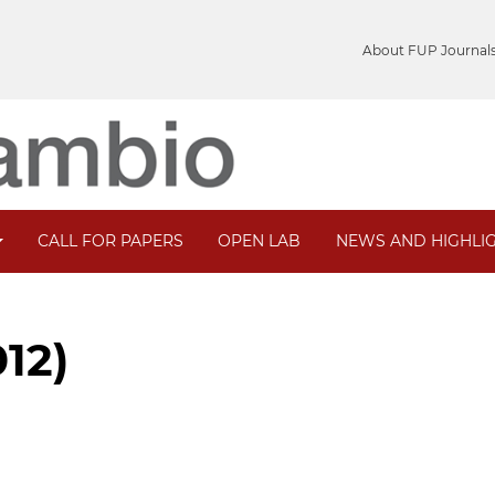
About FUP Journal
CALL FOR PAPERS
OPEN LAB
NEWS AND HIGHLI
012)