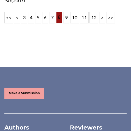
50 (2007)
8
<<
<
3
4
5
6
7
9
10
11
12
>
>>
Make a Submission
Authors
Reviewers