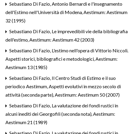
Sebastiano Di Fazio,
Antonio Bernardi e l'insegnamento
dell'Estimo nell'Università di Modena
,
Aestimum: Aestimum
32 (1995)
Sebastiano Di Fazio,
Le imprevedibili vie della bibliografia
dell'estimo
,
Aestimum: Aestimum 42 (2003)
Sebastiano Di Fazio,
L'estimo nell'opera di Vittorio Niccoli.
Aspetti storici, bibliografici e metodologici
,
Aestimum:
Aestimum 13 (1985)
Sebastiano Di Fazio,
Il Centro Studi di Estimo e il suo
periodico Aestimum, Aspetti evolutivi in mezzo secolo di
attività (seconda parte)
,
Aestimum: Aestimum 50 (2007)
Sebastiano Di Fazio,
La valutazione dei fondi rustici in
alcuni inediti dei Georgofili (seconda nota)
,
Aestimum:
Aestimum 21 (1989)
Sebastiano Di Fazio,
La valutazione dei fondi rustici in