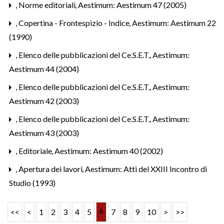
,
Norme editoriali
,
Aestimum: Aestimum 47 (2005)
,
Copertina - Frontespizio - Indice
,
Aestimum: Aestimum 22
(1990)
,
Elenco delle pubblicazioni del Ce.S.E.T.
,
Aestimum:
Aestimum 44 (2004)
,
Elenco delle pubblicazioni del Ce.S.E.T.
,
Aestimum:
Aestimum 42 (2003)
,
Elenco delle pubblicazioni del Ce.S.E.T.
,
Aestimum:
Aestimum 43 (2003)
,
Editoriale
,
Aestimum: Aestimum 40 (2002)
,
Apertura dei lavori
,
Aestimum: Atti del XXIII Incontro di
Studio (1993)
6
<<
<
1
2
3
4
5
7
8
9
10
>
>>