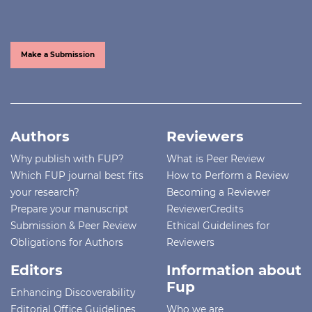
Make a Submission
Authors
Reviewers
Why publish with FUP?
What is Peer Review
Which FUP journal best fits
How to Perform a Review
your research?
Becoming a Reviewer
Prepare your manuscript
ReviewerCredits
Submission & Peer Review
Ethical Guidelines for
Obligations for Authors
Reviewers
Editors
Information about
Fup
Enhancing Discoverability
Editorial Office Guidelines
Who we are