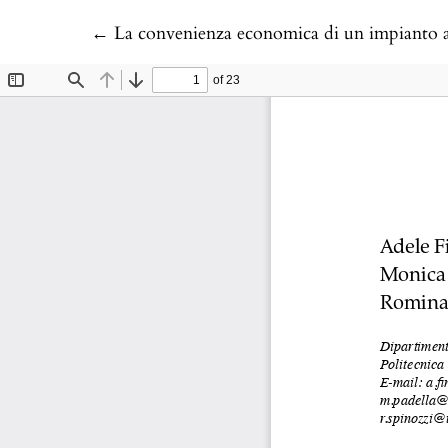
Return to Article Details
←
La convenienza economica di un impianto agr