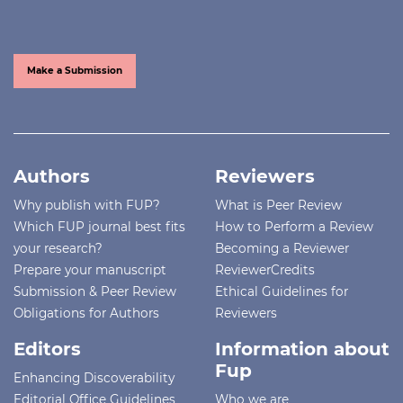
Make a Submission
Authors
Reviewers
Why publish with FUP?
What is Peer Review
Which FUP journal best fits
How to Perform a Review
your research?
Becoming a Reviewer
Prepare your manuscript
ReviewerCredits
Submission & Peer Review
Ethical Guidelines for
Obligations for Authors
Reviewers
Editors
Information about
Fup
Enhancing Discoverability
Editorial Office Guidelines
Who we are