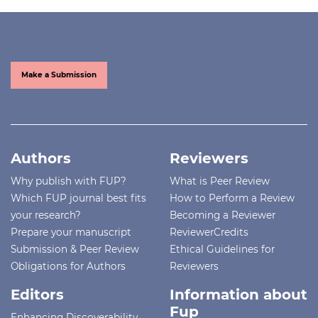
Make a Submission
Authors
Reviewers
Why publish with FUP?
What is Peer Review
Which FUP journal best fits
How to Perform a Review
your research?
Becoming a Reviewer
Prepare your manuscript
ReviewerCredits
Submission & Peer Review
Ethical Guidelines for
Obligations for Authors
Reviewers
Editors
Information about
Fup
Enhancing Discoverability