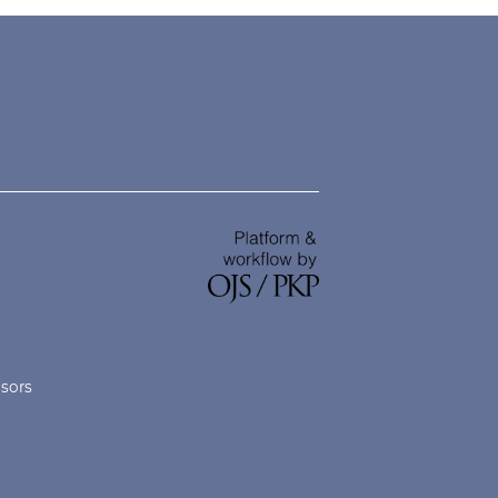
nsors