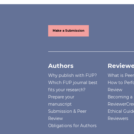
Make a Submission
Authors
Reviewe
Why publish with FUP?
What is Pee
Which FUP journal best
How to Perf
fits your research?
Review
Prepare your
Becoming a 
manuscript
ReviewerCre
Submission & Peer
Ethical Guide
Review
Reviewers
Obligations for Authors