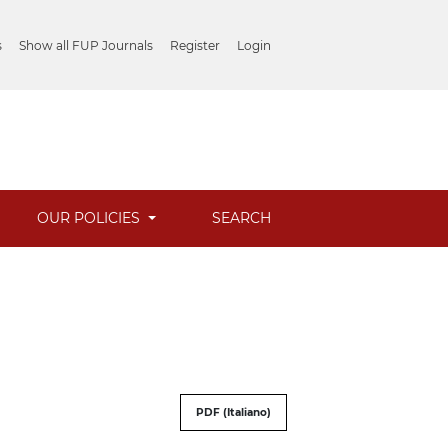
s
Show all FUP Journals
Register
Login
OUR POLICIES
SEARCH
PDF (Italiano)