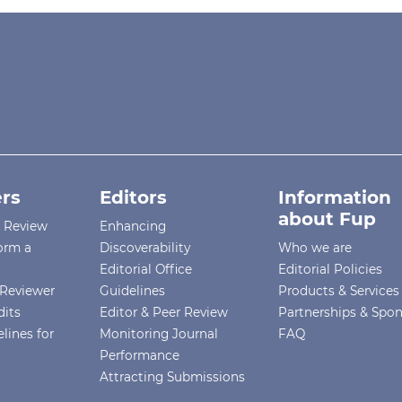
rs
Editors
Information
about Fup
r Review
Enhancing
orm a
Discoverability
Who we are
Editorial Office
Editorial Policies
Reviewer
Guidelines
Products & Services
dits
Editor & Peer Review
Partnerships & Spo
lines for
Monitoring Journal
FAQ
Performance
Attracting Submissions