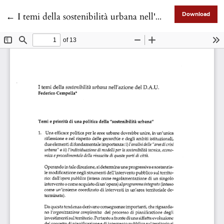
Return to Article Details
←
I temi della sostenibilità urbana nell'azione del D.A.U.
Download