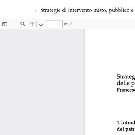
Return to Article Details
←
Strategie di intervento misto, pubblico e 