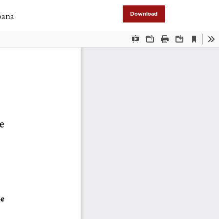
bana
Download