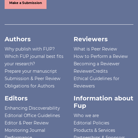
Make a Submission
Authors
Reviewers
Why publish with FUP?
What is Peer Review
Which FUP journal best fits
How to Perform a Review
your research?
Becoming a Reviewer
Prepare your manuscript
ReviewerCredits
Submission & Peer Review
Ethical Guidelines for
Obligations for Authors
Reviewers
Editors
Information about
Fup
Enhancing Discoverability
Editorial Office Guidelines
Who we are
Editor & Peer Review
Editorial Policies
Monitoring Journal
Products & Services
Performance
Partnerships & Sponsors