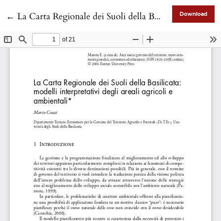
Return to Article Details
←
La Carta Regionale dei Suoli della Basilicata: modelli interpretativi degli areali agricoli e ambientali
Download