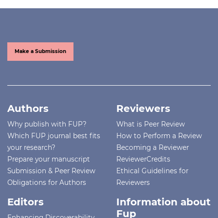
Make a Submission
Authors
Reviewers
Why publish with FUP?
What is Peer Review
Which FUP journal best fits
How to Perform a Review
your research?
Becoming a Reviewer
Prepare your manuscript
ReviewerCredits
Submission & Peer Review
Ethical Guidelines for
Obligations for Authors
Reviewers
Editors
Information about
Fup
Enhancing Discoverability