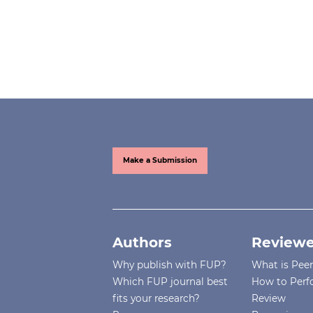
Make a Submission
Authors
Reviewe
Why publish with FUP?
What is Pee
Which FUP journal best
How to Perf
fits your research?
Review