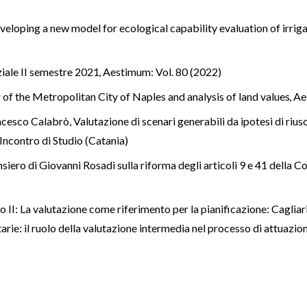
veloping a new model for ecological capability evaluation of irrig
iale II semestre 2021
,
Aestimum: Vol. 80 (2022)
 of the Metropolitan City of Naples and analysis of land values
,
Ae
ancesco Calabrò,
Valutazione di scenari generabili da ipotesi di rius
ncontro di Studio (Catania)
siero di Giovanni Rosadi sulla riforma degli articoli 9 e 41 della Co
 II: La valutazione come riferimento per la pianificazione: Cagliar
tarie: il ruolo della valutazione intermedia nel processo di attuazi