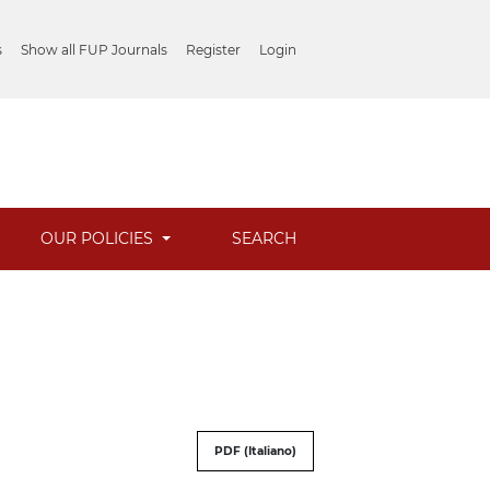
s
Show all FUP Journals
Register
Login
OUR POLICIES
SEARCH
PDF (Italiano)