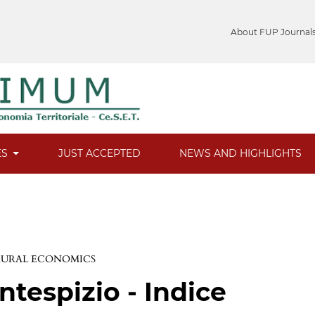
About FUP Journal
ES
JUST ACCEPTED
NEWS AND HIGHLIGHTS
 RURAL ECONOMICS
ntespizio - Indice