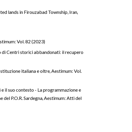
ated lands in Firouzabad Township, Iran
,
stimum: Vol. 82 (2023)
o di Centri storici abbandonati: il recupero
stituzione italiana e oltre
,
Aestimum: Vol.
i e il suo contesto - La programmazione e
one del P.O.R. Sardegna
,
Aestimum: Atti del