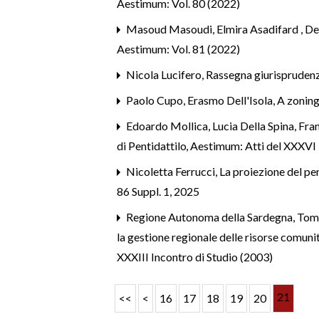
Aestimum: Vol. 80 (2022)
Masoud Masoudi, Elmira Asadifard ,
De
Aestimum: Vol. 81 (2022)
Nicola Lucifero,
Rassegna giurisprudenz
Paolo Cupo, Erasmo Dell'Isola,
A zoning
Edoardo Mollica, Lucia Della Spina, Fr
di Pentidattilo
,
Aestimum: Atti del XXXVI I
Nicoletta Ferrucci,
La proiezione del pen
86 Suppl. 1, 2025
Regione Autonoma della Sardegna,
Tomo
la gestione regionale delle risorse comuni
XXXIII Incontro di Studio (2003)
21
<<
<
16
17
18
19
20