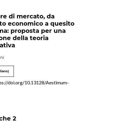
ore di mercato, da
to economico a quesito
ima: proposta per una
one della teoria
ativa
ani
liano)
ps://doi.org/10.13128/Aestimum-
che 2