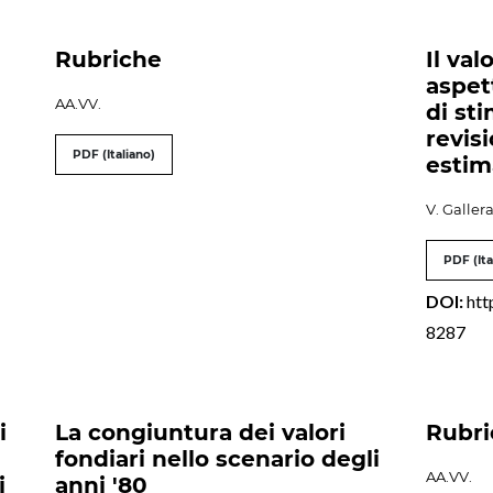
Rubriche
Il val
aspet
AA.VV.
di st
revisi
PDF (Italiano)
estim
V. Galler
PDF (Ita
DOI:
htt
8287
i
La congiuntura dei valori
Rubri
fondiari nello scenario degli
AA.VV.
i
anni '80