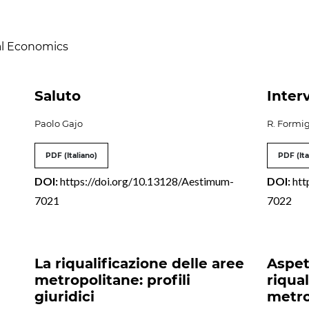
ral Economics
Saluto
Inter
Paolo Gajo
R. Formi
PDF (Italiano)
PDF (Ita
DOI:
https://doi.org/10.13128/Aestimum-
DOI:
htt
7021
7022
La riqualificazione delle aree
Aspet
metropolitane: profili
riqua
giuridici
metro