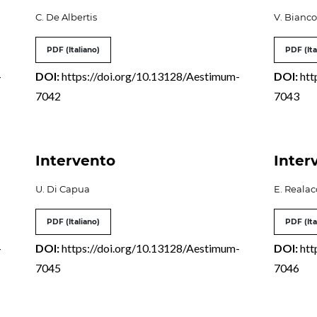
C. De Albertis
V. Bianc
PDF (Italiano)
PDF (Ita
-
DOI:
https://doi.org/10.13128/Aestimum-
DOI:
htt
7042
7043
Intervento
Inter
U. Di Capua
E. Realac
PDF (Italiano)
PDF (Ita
-
DOI:
https://doi.org/10.13128/Aestimum-
DOI:
htt
7045
7046