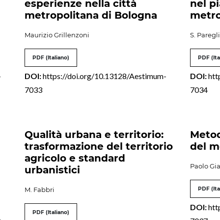
esperienze nella città
nel pi
metropolitana di Bologna
metro
Maurizio Grillenzoni
S. Paregl
PDF (Italiano)
PDF (Ita
-
DOI:
https://doi.org/10.13128/Aestimum-
DOI:
htt
7033
7034
Qualità urbana e territorio:
Metod
trasformazione del territorio
del m
agricolo e standard
Paolo Gi
urbanistici
M. Fabbri
PDF (Ita
DOI:
htt
PDF (Italiano)
-