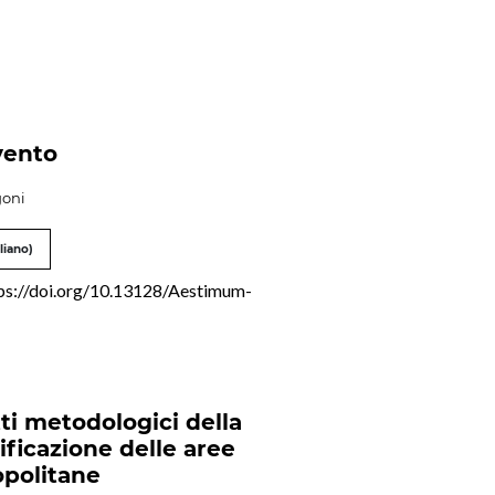
vento
goni
liano)
ps://doi.org/10.13128/Aestimum-
ti metodologici della
lificazione delle aree
politane