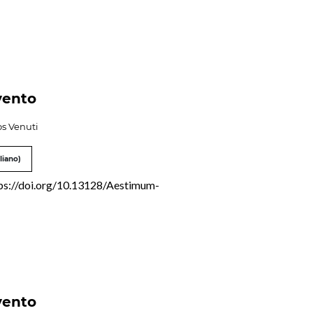
vento
s Venuti
liano)
ps://doi.org/10.13128/Aestimum-
vento