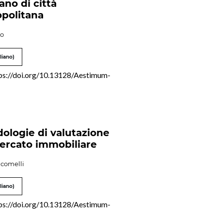
ano di città
politana
io
liano)
ps://doi.org/10.13128/Aestimum-
ologie di valutazione
ercato immobiliare
acomelli
liano)
ps://doi.org/10.13128/Aestimum-