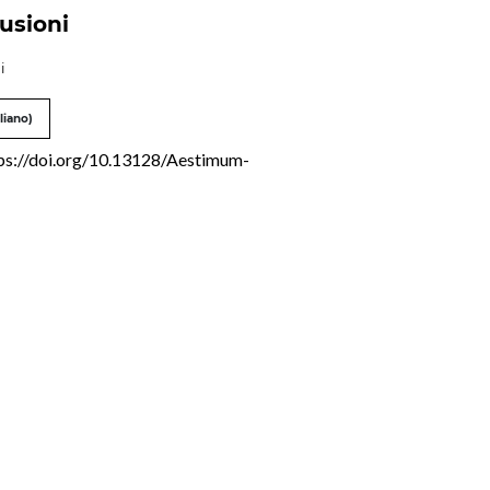
usioni
i
liano)
ps://doi.org/10.13128/Aestimum-