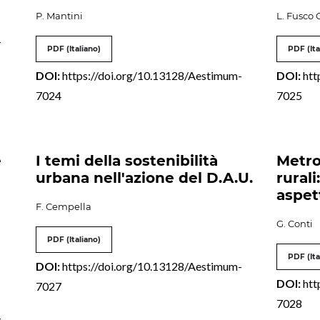
P. Mantini
L. Fusco 
-
PDF (Italiano)
PDF (Ita
DOI:
https://doi.org/10.13128/Aestimum-
DOI:
htt
7024
7025
e
I temi della sostenibilità
Metro
urbana nell'azione del D.A.U.
rural
aspett
F. Cempella
G. Conti
PDF (Italiano)
PDF (Ita
DOI:
https://doi.org/10.13128/Aestimum-
DOI:
htt
7027
7028
-