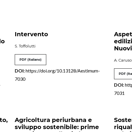
Intervento
Aspet
lo
edili
S. Toffolutti
Nuovi
PDF (Italiano)
A. Caruso
DOI:
https://doi.org/10.13128/Aestimum-
PDF (Ita
7030
-
DOI:
htt
7031
to,
Agricoltura periurbana e
Sosten
sviluppo sostenibile: prime
riqua