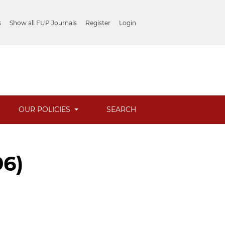
s
Show all FUP Journals
Register
Login
OUR POLICIES
SEARCH
96)