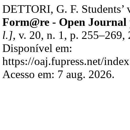
DETTORI, G. F. Students’ v
Form@re - Open Journal p
l.]
, v. 20, n. 1, p. 255–26
Disponível em:
https://oaj.fupress.net/inde
Acesso em: 7 aug. 2026.