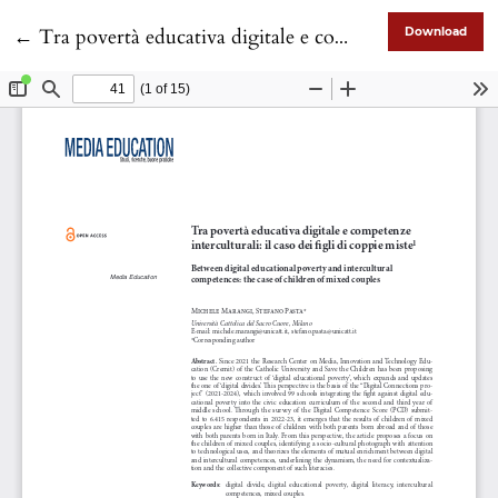
Return to Article Details
←
Tra povertà educativa digitale e competenze interculturali: il caso dei figli di coppie miste
Download