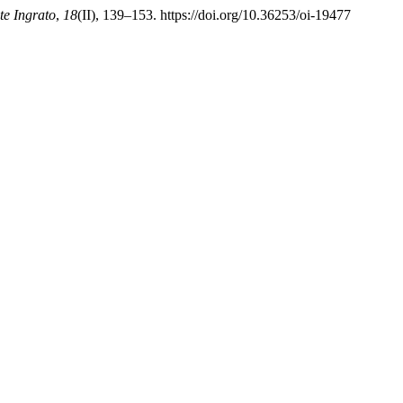
te Ingrato
,
18
(II), 139–153. https://doi.org/10.36253/oi-19477