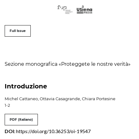
##issue.tableOfContents##
Full Issue
Table of Contents
Sezione monografica «Proteggete le nostre verità»
Introduzione
Michel Cattaneo, Ottavia Casagrande, Chiara Portesine
1-2
PDF (Italiano)
DOI:
https://doi.org/10.36253/oi-19547