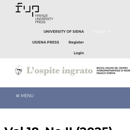
##plugins.themes.he
UNIVERSITY OF SIENA
English
USIENA PRESS
Register
Login
MENU