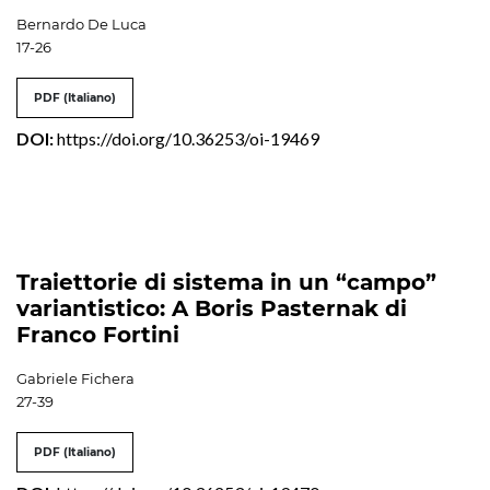
Bernardo De Luca
17-26
PDF (Italiano)
DOI:
https://doi.org/10.36253/oi-19469
Traiettorie di sistema in un “campo”
variantistico: A Boris Pasternak di
Franco Fortini
Gabriele Fichera
27-39
PDF (Italiano)