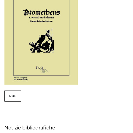
##issue.tableOfContents##
PDF
Table of Contents
Notizie bibliografiche