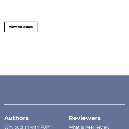
View All Issues
Authors
Reviewers
Why publish with FUP?
What is Peer Review