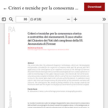
Return to Article Details
←
Criteri e tecniche per la conoscenza storica e costruttiva dei monumenti. Il caso studio del Chiostro dei Voti del complesso della SS. Annunziata di Firenze
Download