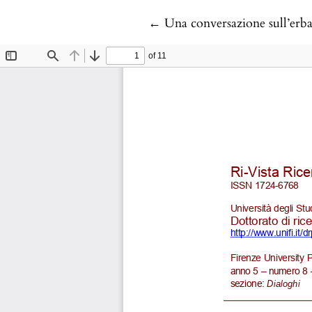
Return to Article Details
←
Una conversazione sull’erb