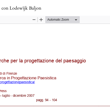
a con Lodewïjk Baljon