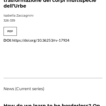
trasformazione dei corpi multispecie
dell’Urbe
Isabella Zaccagnini
326-339
PDF
DOI:
https://doi.org/10.36253/rv-17924
News (Current series)
How do we learn to be borderless? On