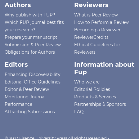
Authors
Reviewers
Why publish with FUP?
What is Peer Review
Which FUP journal best fits
How to Perform a Review
your research?
Becoming a Reviewer
Prepare your manuscript
ReviewerCredits
Submission & Peer Review
Ethical Guidelines for
Obligations for Authors
Reviewers
Editors
Information about
Fup
Enhancing Discoverability
Editorial Office Guidelines
Who we are
Editor & Peer Review
Editorial Policies
Monitoring Journal
Products & Services
Performance
Partnerships & Sponsors
Attracting Submissions
FAQ
© 2023 Firenze University Press All Rights Reserved -