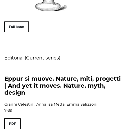
##issue.tableOfContents##
Full Issue
Table of Contents
Editorial (Current series)
Eppur si muove. Nature, miti, progetti
| And yet it moves. Nature, myth,
design
Gianni Celestini, Annalisa Metta; Emma Salizzoni
7-39
PDF