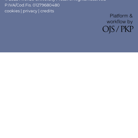
P.IVA/Cod.Fis. 01279680480
cookies
|
privacy
|
credits