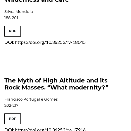
Silvia Mundula
188-201
PDF
DOI:
https://doi.org/10.36253/rv-18045
The Myth of High Altitude and its
Rock Masses. “What modernity?”
Francisco Portugal e Gomes
202-217
PDF
DOI:
https://doi.org/10.36253/rv-17916