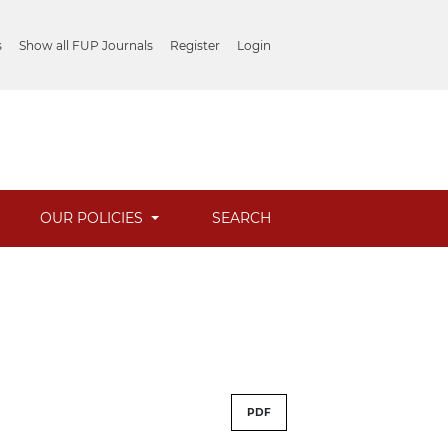
s
Show all FUP Journals
Register
Login
OUR POLICIES
SEARCH
PDF