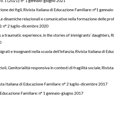
 No. 1 (2021): n° 1 gennaio-giugno 2021
one dei figli
,
Rivista Italiana di Educazione Familiare: n°1 gennai
Le dinamiche relazionali e comunicative nella formazione delle pro
): n° 2 luglio-dicembre 2020
 a traumatic experience, in the stories of immigrants’ daughters
,
R
0
igrati e insegnanti nella scuola dell’infanzia
,
Rivista Italiana di Ed
ioli,
Genitorialità responsiva in contesti di fragilità sociale
,
Rivista
sta Italiana di Educazione Familiare: n° 2 luglio-dicembre 2017
di Educazione Familiare: n° 1 gennaio-giugno 2017