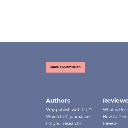
Make a Submission
Authors
Reviewe
Why publish with FUP?
What is Pee
Which FUP journal best
How to Perf
fits your research?
Review