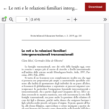
Return to Article Details
←
Le reti e le relazioni familiari intergenerazionali transnazionali
Download