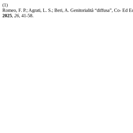
(1)
Romeo, F. P.; Agrati, L. S.; Beri, A. Genitorialità “diffusa”, Co- E
2025
,
26
, 41-58.