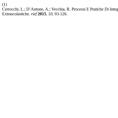
(1)
Cerrocchi, L.; D’Antone, A.; Vecchia, R. Processi E Pratiche Di Int
Extrascolastiche.
rief
2015
,
10
, 93-126.