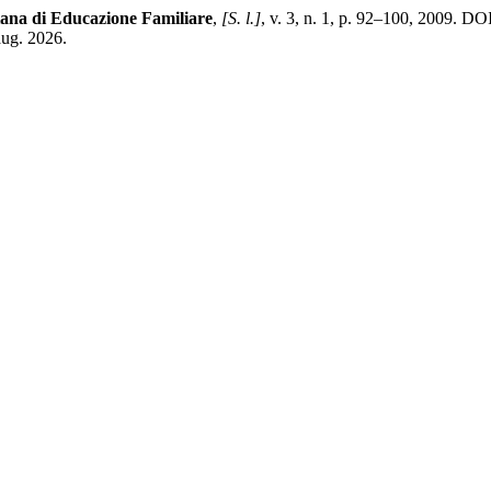
liana di Educazione Familiare
,
[S. l.]
, v. 3, n. 1, p. 92–100, 2009. 
aug. 2026.