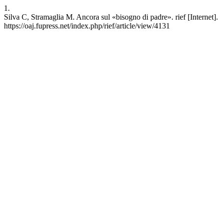
1.
Silva C, Stramaglia M. Ancora sul «bisogno di padre». rief [Internet]
https://oaj.fupress.net/index.php/rief/article/view/4131