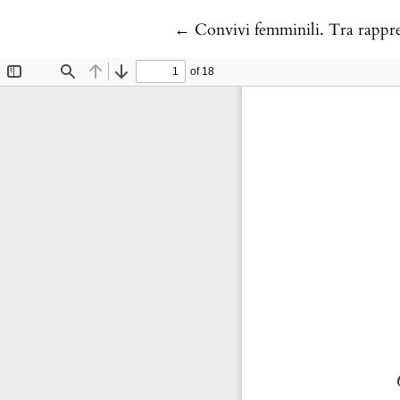
Return to Article Details
←
Convivi femminili. Tra rappr