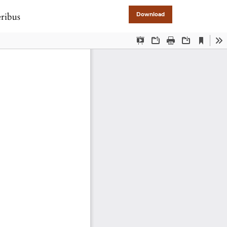
eribus
Download