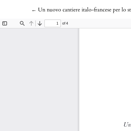
Return to Article Details
←
Un nuovo cantiere italo-francese per lo s