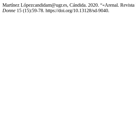
Martínez Lópezcandidam@ugr.es, Cándida. 2020. “«Arenal. Revista D
Donne
15 (15):59-78. https://doi.org/10.13128/sd-9040.