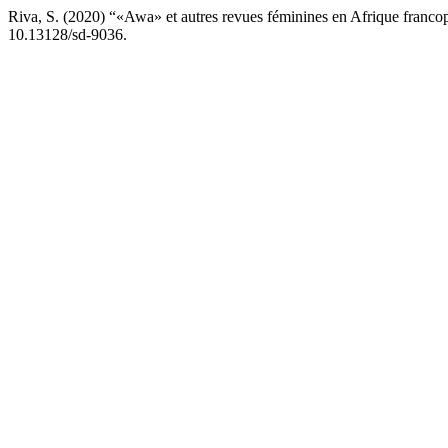
Riva, S. (2020) “«Awa» et autres revues féminines en Afrique franco
10.13128/sd-9036.