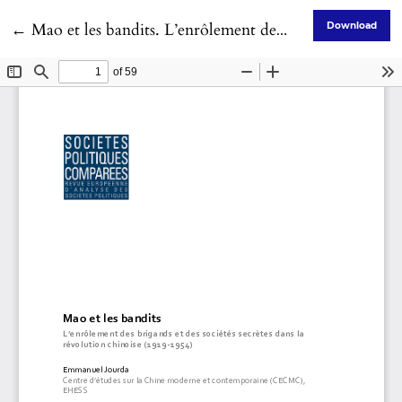
Return to Article Details
←
Mao et les bandits. L’enrôlement des brigands et des sociétés secrètes dans la révolution chinoise (1919-1954)
Download