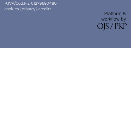
P.IVA/Cod.Fis. 01279680480
cookies
|
privacy
|
credits