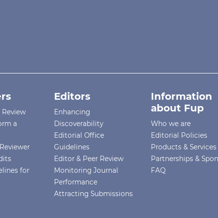
rs
Editors
Information
about Fup
r Review
Enhancing
orm a
Discoverability
Who we are
Editorial Office
Editorial Policies
Reviewer
Guidelines
Products & Services
dits
Editor & Peer Review
Partnerships & Spo
lines for
Monitoring Journal
FAQ
Performance
Attracting Submissions