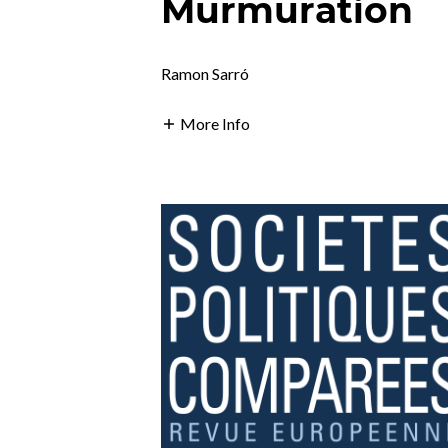
Murmuration
Ramon Sarró
More Info