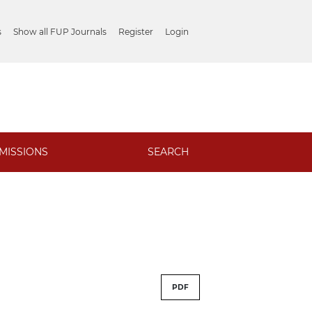
s
Show all FUP Journals
Register
Login
MISSIONS
SEARCH
PDF