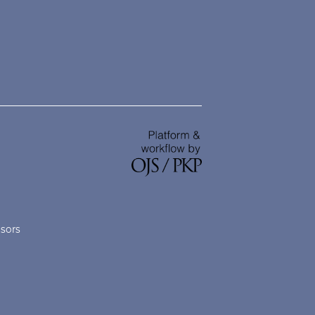
nsors