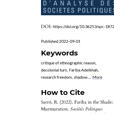
DOI:
https://doi.org/10.36253/spc-187
Published 2022-09-01
Keywords
critique of ethnographic reason
,
decolonial turn
,
Fariba Adelkhah
,
...
research freedom
,
shadow
More
How to Cite
Sarró, R. (2022). Fariba in the Shade:
Murmuration.
Sociétés Politiques