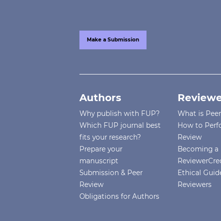
Make a Submission
Authors
Reviewe
Why publish with FUP?
What is Pee
Which FUP journal best
How to Perf
fits your research?
Review
Prepare your
Becoming a 
manuscript
ReviewerCre
Submission & Peer
Ethical Guide
Review
Reviewers
Obligations for Authors