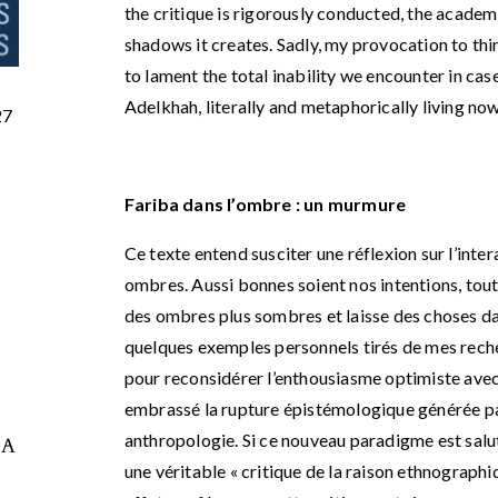
the critique is rigorously conducted, the acade
shadows it creates. Sadly, my provocation to th
to lament the total inability we encounter in cas
Adelkhah, literally and metaphorically living now
27
Fariba dans l’ombre : un murmure
Ce texte entend susciter une réflexion sur l’inter
ombres. Aussi bonnes soient nos intentions, tout
des ombres plus sombres et laisse des choses dans
quelques exemples personnels tirés de mes recher
pour reconsidérer l’enthousiasme optimiste avec
embrassé la rupture épistémologique générée pa
anthropologie. Si ce nouveau paradigme est salut
 A
une véritable « critique de la raison ethnographi