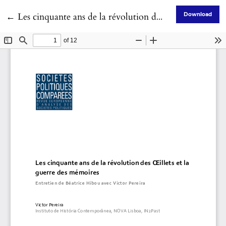
Return to Article Details
←
Les cinquante ans de la révolution des Œillets et la guerre des mémoires
Download