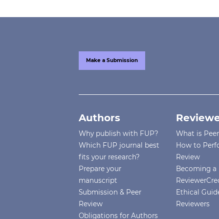
Make a Submission
Authors
Reviewe
Why publish with FUP?
What is Pee
Which FUP journal best
How to Perf
fits your research?
Review
Prepare your
Becoming a 
manuscript
ReviewerCre
Submission & Peer
Ethical Guide
Review
Reviewers
Obligations for Authors