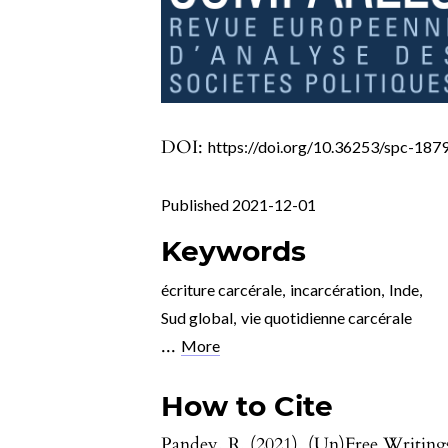
DOI:
https://doi.org/10.36253/spc-187
Published 2021-12-01
Keywords
écriture carcérale
,
incarcération
,
Inde
,
Sud global
,
vie quotidienne carcérale
...
More
How to Cite
Pandey, R. (2021). (Un)Free Writing