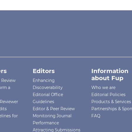
rs
Editors
Information
about Fup
r Review
Enhancing
orm a
Discoverability
Who we are
Editorial Office
Editorial Policies
Reviewer
Guidelines
Products & Services
dits
Editor & Peer Review
Partnerships & Spo
lines for
Monitoring Journal
FAQ
Performance
Attracting Submissions