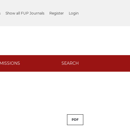
s
Show all FUP Journals
Register
Login
MISSIONS
SEARCH
PDF