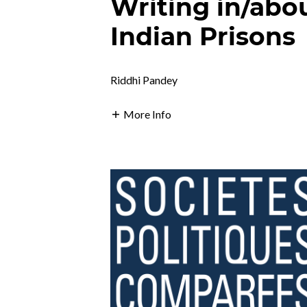
Writing in/abou
Indian Prisons
Riddhi Pandey
More Info