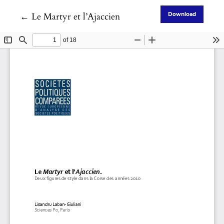
Return to Article Details
←
Le Martyr et l’Ajaccien
Download