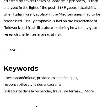
attested by several cases of “academic prisoners,” is then
analysed in the light of the post-1989 geopolitical shift,
when Italian foreign policy in the Mediterranean had to be
reassessed. Finally, emphasis is laid on the importance of
fieldwork and fresh literature exploring how to navigate
research challenges in areas at risk.
PDF
Keywords
liberté académique
,
protocoles académiques
,
responsabilité civile des encadrants
,
...
(in)sécurité dans la recherche
,
travail de terrain
More