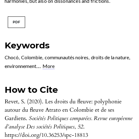
harmonies, but also on dissonances and frictions.
PDF
Keywords
Chocó
,
Colombie
,
communautés noires
,
droits de la nature
,
...
environnement
More
How to Cite
Revet, S. (2020). Les droits du fleuve: polyphonie
autour du fleuve Atrato en Colombie et de ses
Gardiens.
Sociétés Politiques comparées. Revue européenne
d’analyse Des sociétés Politiques
,
52
.
https://doi.org/10.36253/spc-18813